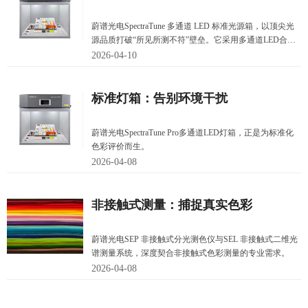
键
蔚谱光电SpectraTune 多通道 LED 标准光源箱，以顶尖光
源品质打破“所见所测不符”壁垒。它采用多通道LED合成
光谱技术，精准复现 D65、D50 等标准光源的SPD，显色
2026-04-10
指数CIE Ra达99，同色异谱指数A级。无需预热即可稳定
输出，亮度无极调节，且寿命长、发热小，完美解决传统
卤钨灯 + 滤光片方案的诸多弊端。
标准灯箱：告别环境干扰
蔚谱光电SpectraTune Pro多通道LED灯箱，正是为标准化
色彩评价而生。
2026-04-08
非接触式测量：捕捉真实色彩
蔚谱光电SEP 非接触式分光测色仪与SEL 非接触式二维光
谱测量系统，深度契合非接触式色彩测量的专业需求。
2026-04-08