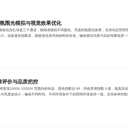
 RGB 氛围光模拟与视觉效果优化
 LED 标准光源箱包含红绿蓝三个通道，能精准模拟不同颜色、亮度的氛围光效果，支持动
设计。设备显色指数高，能精准还原内饰材料的本色，确保测试结果与实际驾乘场景一
精准评价与品质把控
统能精准复现2000K-20000K 范围内的色温，显色指数达 99，同色异谱指数 A 
温与亮度波动小，确保不同时间、不同环境条件下的照明环境保持一致。支持多种控制
明环境。支持无线控制，审查人员可通过遥控器快速切换不同的预设光源，对比汽车在