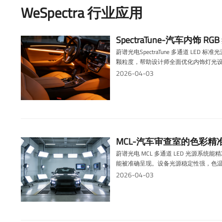
WeSpectra 行业应用
SpectraTune-汽车内饰
蔚谱光电SpectraTune 多通道
颗粒度，帮助设计师全面优化内饰灯光
2026-04-03
MCL-汽车审查室的色彩
蔚谱光电 MCL 多通道 LED 光源系
能被准确呈现。设备光源稳定性强，色
彩表现，为汽车色彩审查提供标准化照
2026-04-03