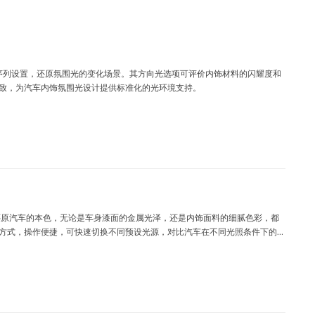
态照明序列设置，还原氛围光的变化场景。其方向光选项可评价内饰材料的闪耀度和
致，为汽车内饰氛围光设计提供标准化的光环境支持。
级，能真实还原汽车的本色，无论是车身漆面的金属光泽，还是内饰面料的细腻色彩，都
方式，操作便捷，可快速切换不同预设光源，对比汽车在不同光照条件下的色
不同光照条件下的色彩呈现效果。